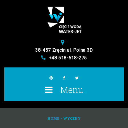
S
k
i
p
t
o
38-457 Zręcin ul. Polna 3D
c
+48 518-618-275
o
n
t
p
f
t
Menu
e
i
a
w
n
n
c
i
t
t
e
t
HOME
WYCENY
•
e
b
t